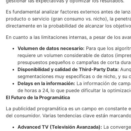
gestionar las expectativas y optimizar los resultados.
Es fundamental analizar factores externos antes de lanz
producto o servicio (gran consumo vs. nicho), la penetra
directamente en la probabilidad de alcanzar los objetiv
En cuanto a las limitaciones internas, a pesar de los av
Volumen de datos necesario:
Para que los algori
requiere un volumen considerable de datos (impresi
presupuestos pequeños o campañas de corta dur
Disponibilidad y calidad de Third-Party Data:
Aunqu
segmentaciones muy específicas o de nicho, y su 
Delays en la información:
La información de campa
de horas a 24, lo que puede dificultar la optimiza
El Futuro de la Programática
La publicidad programática es un campo en constante e
del consumidor. Varias tendencias clave están marcando
Advanced TV (Televisión Avanzada):
La convergen