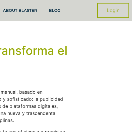
Login
ABOUT BLASTER
BLOG
ransforma el
o manual, basado en
y sofisticado: la publicidad
 de plataformas digitales,
una nueva y trascendental
iplinas.
ite una eficiencia y precisión