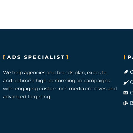
ADS SPECIALIST
P
C
We help agencies and brands plan, execute,
and optimize high-performing ad campaigns
C
with engaging custom rich media creatives and
G
advanced targeting.
B