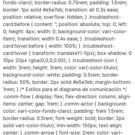
fondo-claro); border-radius: 0.75rem; padding: 1.5rem;
border: 1px solid #e5e7eb; transition: all 0.3s ease;
position: relative; overflow: hidden; } .troubleshoot-
card:before { content: ”; position: absolute; top: 0; left:
0; height: 4px; width: 0; background-color: var(–color-
item); transition: width 0.4s ease; } .troubleshoot-
card:hover:before { width: 100%; } .troubleshoot-
card:hover { transform: translateY(-5px); box-shadow: 0
10px 20px rgba(0,0,0,0.05); } .troubleshoot-icon {
width: 3rem; height: 3rem; color: var(–color-titulo);
background-color: white; padding: 0.5rem; border-
radius: 50%; border: 2px solid #e5e7eb; margin-bottom:
1rem; } /* Estilos para el diagrama de comunicación */
.comm-flow { display: flex; flex-direction: column; align-
items: center; gap: 1rem; } .comm-actor { background-
color: var(–color-fondo-claro); padding: 1rem 1.5rem;
border-radius: 0.5rem; font-weight: bold; border: 2px
solid var(–color-titulo); min-width: 150px; text-align:
center; } .comm-arrow { font-size: 2rem; color: var(–