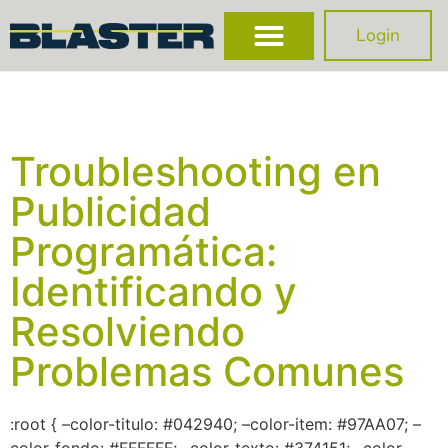
Login
Troubleshooting en
Publicidad
Programática:
Identificando y
Resolviendo
Problemas Comunes
:root { –color-titulo: #042940; –color-item: #97AA07; –