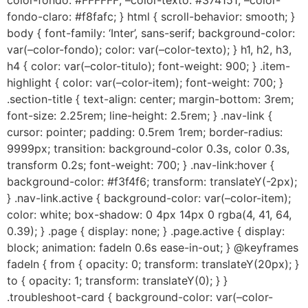
color-fondo: #FFFFFF; –color-texto: #374151; –color-
fondo-claro: #f8fafc; } html { scroll-behavior: smooth; }
body { font-family: ‘Inter’, sans-serif; background-color:
var(–color-fondo); color: var(–color-texto); } h1, h2, h3,
h4 { color: var(–color-titulo); font-weight: 900; } .item-
highlight { color: var(–color-item); font-weight: 700; }
.section-title { text-align: center; margin-bottom: 3rem;
font-size: 2.25rem; line-height: 2.5rem; } .nav-link {
cursor: pointer; padding: 0.5rem 1rem; border-radius:
9999px; transition: background-color 0.3s, color 0.3s,
transform 0.2s; font-weight: 700; } .nav-link:hover {
background-color: #f3f4f6; transform: translateY(-2px);
} .nav-link.active { background-color: var(–color-item);
color: white; box-shadow: 0 4px 14px 0 rgba(4, 41, 64,
0.39); } .page { display: none; } .page.active { display:
block; animation: fadeIn 0.6s ease-in-out; } @keyframes
fadeIn { from { opacity: 0; transform: translateY(20px); }
to { opacity: 1; transform: translateY(0); } }
.troubleshoot-card { background-color: var(–color-