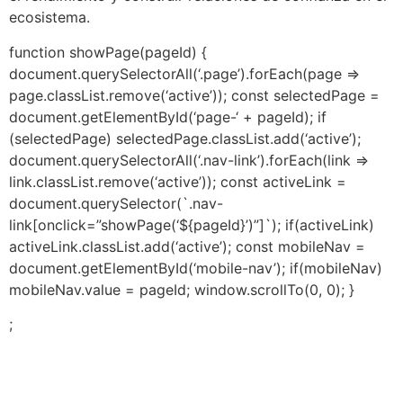
ecosistema.
function showPage(pageId) {
document.querySelectorAll(‘.page’).forEach(page =>
page.classList.remove(‘active’)); const selectedPage =
document.getElementById(‘page-‘ + pageId); if
(selectedPage) selectedPage.classList.add(‘active’);
document.querySelectorAll(‘.nav-link’).forEach(link =>
link.classList.remove(‘active’)); const activeLink =
document.querySelector(`.nav-
link[onclick=”showPage(‘${pageId}’)”]`); if(activeLink)
activeLink.classList.add(‘active’); const mobileNav =
document.getElementById(‘mobile-nav’); if(mobileNav)
mobileNav.value = pageId; window.scrollTo(0, 0); }
;