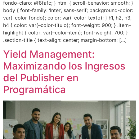
fondo-claro: #f8fafc; } html { scroll-behavior: smooth; }
body { font-family: ‘Inter’, sans-serif; background-color:
var(–color-fondo); color: var(–color-texto); } h1, h2, h3,
h4 { color: var(–color-titulo); font-weight: 900; } .item-
highlight { color: var(–color-item); font-weight: 700; }
.section-title { text-align: center; margin-bottom: […]
Yield Management:
Maximizando los Ingresos
del Publisher en
Programática