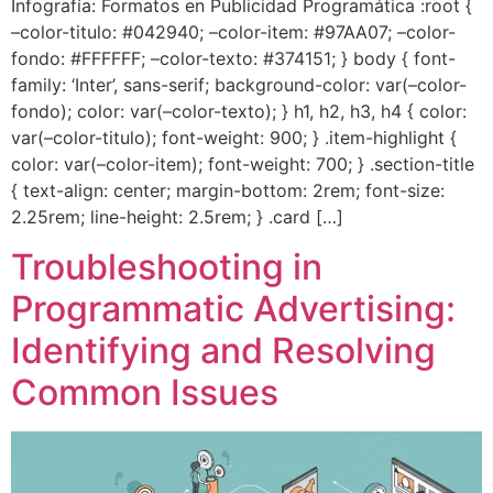
Infografía: Formatos en Publicidad Programática :root {
–color-titulo: #042940; –color-item: #97AA07; –color-
fondo: #FFFFFF; –color-texto: #374151; } body { font-
family: ‘Inter’, sans-serif; background-color: var(–color-
fondo); color: var(–color-texto); } h1, h2, h3, h4 { color:
var(–color-titulo); font-weight: 900; } .item-highlight {
color: var(–color-item); font-weight: 700; } .section-title
{ text-align: center; margin-bottom: 2rem; font-size:
2.25rem; line-height: 2.5rem; } .card […]
Troubleshooting in
Programmatic Advertising:
Identifying and Resolving
Common Issues