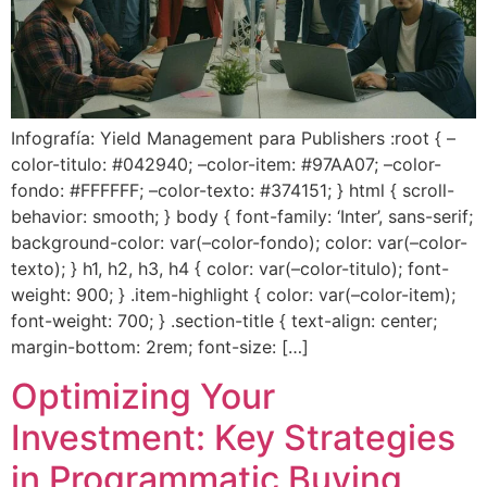
Infografía: Yield Management para Publishers :root { –
color-titulo: #042940; –color-item: #97AA07; –color-
fondo: #FFFFFF; –color-texto: #374151; } html { scroll-
behavior: smooth; } body { font-family: ‘Inter’, sans-serif;
background-color: var(–color-fondo); color: var(–color-
texto); } h1, h2, h3, h4 { color: var(–color-titulo); font-
weight: 900; } .item-highlight { color: var(–color-item);
font-weight: 700; } .section-title { text-align: center;
margin-bottom: 2rem; font-size: […]
Optimizing Your
Investment: Key Strategies
in Programmatic Buying