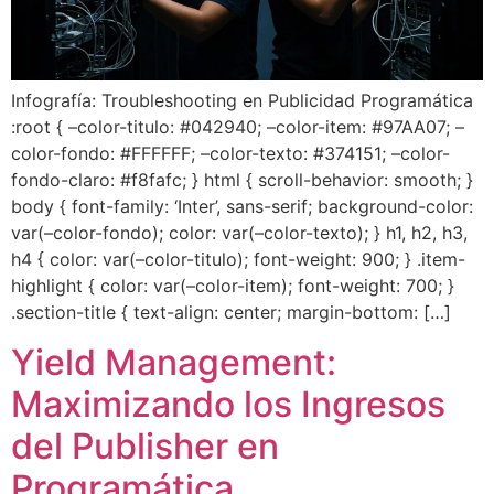
Infografía: Troubleshooting en Publicidad Programática
:root { –color-titulo: #042940; –color-item: #97AA07; –
color-fondo: #FFFFFF; –color-texto: #374151; –color-
fondo-claro: #f8fafc; } html { scroll-behavior: smooth; }
body { font-family: ‘Inter’, sans-serif; background-color:
var(–color-fondo); color: var(–color-texto); } h1, h2, h3,
h4 { color: var(–color-titulo); font-weight: 900; } .item-
highlight { color: var(–color-item); font-weight: 700; }
.section-title { text-align: center; margin-bottom: […]
Yield Management:
Maximizando los Ingresos
del Publisher en
Programática