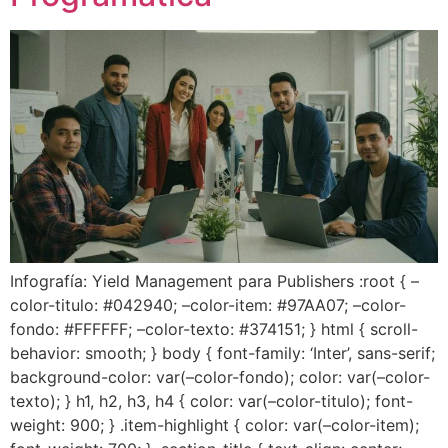
Infografía: Yield Management para Publishers :root { –
color-titulo: #042940; –color-item: #97AA07; –color-
fondo: #FFFFFF; –color-texto: #374151; } html { scroll-
behavior: smooth; } body { font-family: ‘Inter’, sans-serif;
background-color: var(–color-fondo); color: var(–color-
texto); } h1, h2, h3, h4 { color: var(–color-titulo); font-
weight: 900; } .item-highlight { color: var(–color-item);